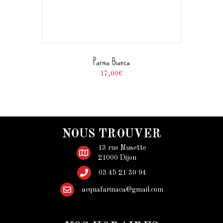
Parma Bianca
17,00
€
NOUS TROUVER
13 rue Musette
21000 Dijon
03 45 21 39 94
acquafarinaca@gmail.com