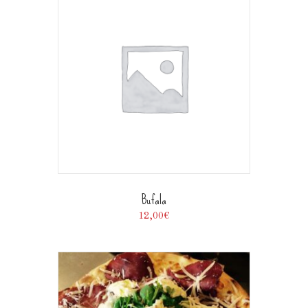
Bufala
12,00
€