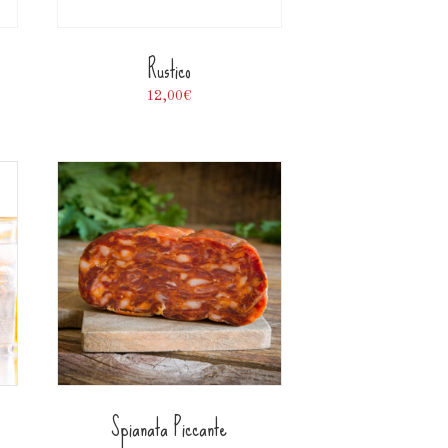
Rustico
12,00
€
Spianata Piccante