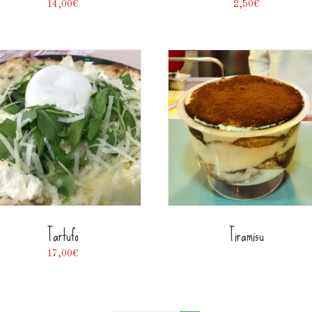
14,00
€
2,50
€
Tartufo
Tiramisu
17,00
€