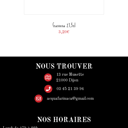
Gassosa 27,5cl
3,20
€
NOUS TROUVER
13 rue Musette
21000 Dijon
03 45 21 39 94
acquafarinaca@gmail.com
NOS HORAIRES